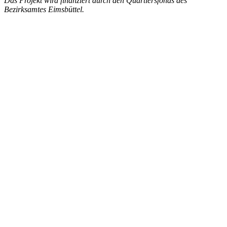
Das Projekt wird finanziert durch den Quartiersfonds des
Bezirksamtes Eimsbüttel.